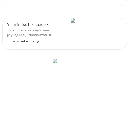
строить многошаговые интеграции
с агентами и MCP
Al mindset {space}
практический клуб для
фаундеров, продактов и
дизайнеров. разбираем кейсы,
aimindset.org
собираем прототипы и связи