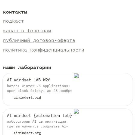
контакты
подкаст
канал в Телеграм
публичный договор-оферта
политика конфиденциальности
наши лаборатории
AI mindset LAB W26
batch: winter 26 applications:
open black friday: до 28 ноября
aimindset.org
AI mindset {automation lab}
лаборатория AI автоматизации,
где вы научитсь создавать AI-
сценарии в no-code платформах,
aimindset.org