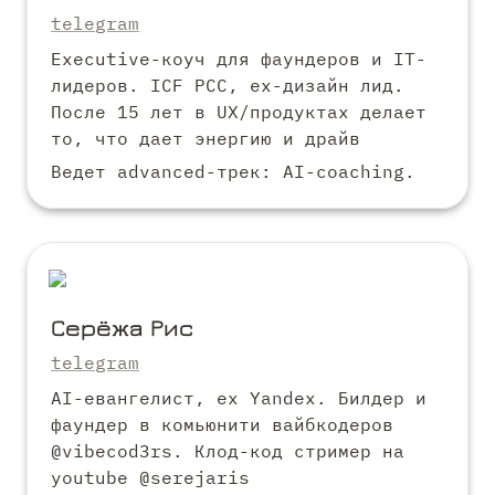
telegram
Executive-коуч для фаундеров и IT-
лидеров. ICF PCC, ex-дизайн лид. 
После 15 лет в UX/продуктах делает 
то, что дает энергию и драйв
Ведет advanced-трек: AI-coaching.
Серёжа Рис
telegram
AI-евангелист, ex Yandex. Билдер и 
фаундер в комьюнити вайбкодеров 
@vibecod3rs. Клод-код стример на 
youtube @serejaris